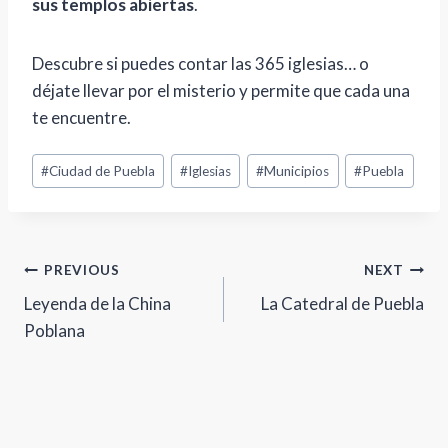
sus templos abiertas
.
Descubre si puedes contar las 365 iglesias… o
déjate llevar por el misterio y permite que cada una
te encuentre.
Post
#
Ciudad de Puebla
#
Iglesias
#
Municipios
#
Puebla
Tags:
Navegación
PREVIOUS
NEXT
Leyenda de la China
La Catedral de Puebla
de
Poblana
entradas