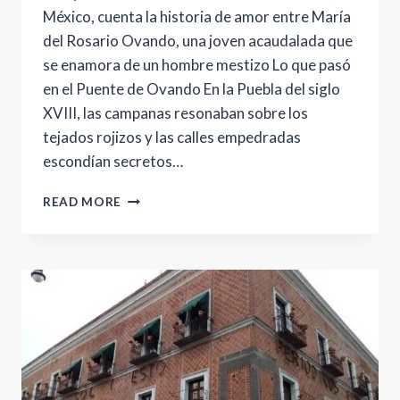
México, cuenta la historia de amor entre María
del Rosario Ovando, una joven acaudalada que
se enamora de un hombre mestizo Lo que pasó
en el Puente de Ovando En la Puebla del siglo
XVIII, las campanas resonaban sobre los
tejados rojizos y las calles empedradas
escondían secretos…
LA
READ MORE
LEYENDA
DEL
PUENTE
DE
OVANDO
EN
PUEBLA:
AMOR,
TRAGEDIA
Y