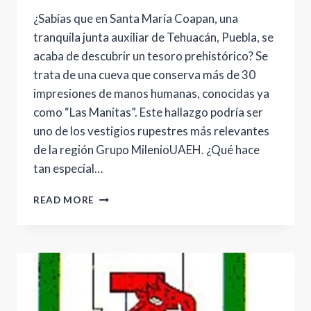
¿Sabías que en Santa María Coapan, una
tranquila junta auxiliar de Tehuacán, Puebla, se
acaba de descubrir un tesoro prehistórico? Se
trata de una cueva que conserva más de 30
impresiones de manos humanas, conocidas ya
como “Las Manitas”. Este hallazgo podría ser
uno de los vestigios rupestres más relevantes
de la región Grupo MilenioUAEH. ¿Qué hace
tan especial…
DESCUBRE
READ MORE
“LAS
MANITAS”:
LAS
PINTURAS
RUPESTRES
QUE
ESTÁN