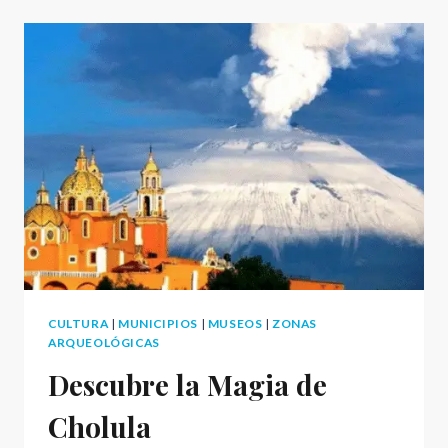
SIERRA
MÁGICA
DE
PUEBLA
CULTURA
|
MUNICIPIOS
|
MUSEOS
|
ZONAS
ARQUEOLÓGICAS
Descubre la Magia de
Cholula