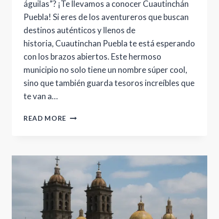
águilas”? ¡Te llevamos a conocer Cuautinchán
Puebla! Si eres de los aventureros que buscan
destinos auténticos y llenos de
historia, Cuautinchan Puebla te está esperando
con los brazos abiertos. Este hermoso
municipio no solo tiene un nombre súper cool,
sino que también guarda tesoros increíbles que
te van a…
CUAUTINCHAN
READ MORE
PUEBLA:
DESCUBRE
EL
ENCANTADOR
“NIDO
DE
ÁGUILAS”