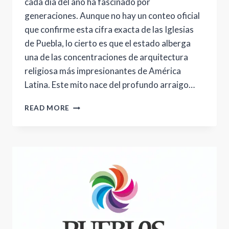
cada día del año ha fascinado por
generaciones. Aunque no hay un conteo oficial
que confirme esta cifra exacta de las Iglesias
de Puebla, lo cierto es que el estado alberga
una de las concentraciones de arquitectura
religiosa más impresionantes de América
Latina. Este mito nace del profundo arraigo…
LA
READ MORE
LEYENDA
DE
LAS
365
IGLESIAS
DE
PUEBLA:
UN
RECORRIDO
MÍSTICO
POR