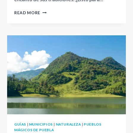
ZACATLÁN
READ MORE
DE
LAS
MANZANAS
GUÍAS
|
MUNICIPIOS
|
NATURALEZA
|
PUEBLOS
MÁGICOS DE PUEBLA