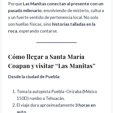
Porque
Las Manitas conectan al presente con un
s
pasado milenario
, envolviendo de misterio, cultura
t
y un fuerte sentido de pertenencia local. No solo
r
son huellas físicas, sino
historias talladas en la
e
roca
, esperando contarse.
s
q
u
e
Cómo llegar a Santa María
e
Coapan y visitar “Las Manitas”
s
t
Desde la ciudad de Puebla:
á
n
Toma la autopista Puebla–Orizaba (México
d
150D) rumbo a Tehuacán.
e
El viaje dura aproximadamente
3 horas en
s
auto
.