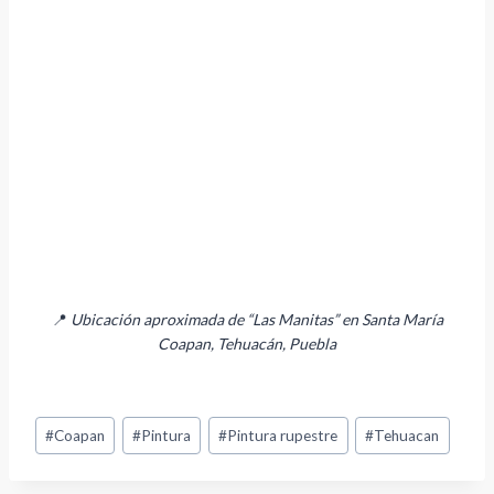
📍
Ubicación aproximada de “Las Manitas” en Santa María
Coapan, Tehuacán, Puebla
Post
#
Coapan
#
Pintura
#
Pintura rupestre
#
Tehuacan
Tags: