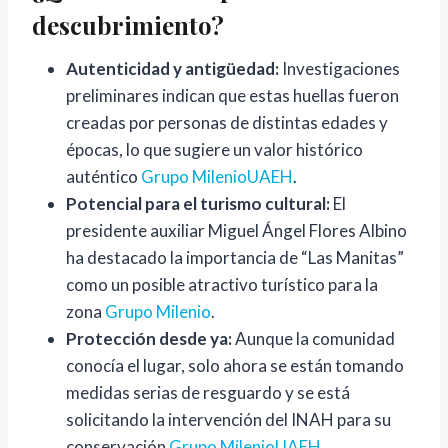
descubrimiento?
c
u
Autenticidad y antigüedad:
Investigaciones
b
preliminares indican que estas huellas fueron
r
creadas por personas de distintas edades y
e
épocas, lo que sugiere un valor histórico
“
auténtico
Grupo Milenio
UAEH
.
L
Potencial para el turismo cultural:
El
a
presidente auxiliar Miguel Ángel Flores Albino
s
ha destacado la importancia de “Las Manitas”
M
como un posible atractivo turístico para la
a
zona
Grupo Milenio
.
n
Protección desde ya:
Aunque la comunidad
i
conocía el lugar, solo ahora se están tomando
t
medidas serias de resguardo y se está
a
solicitando la intervención del INAH para su
s
conservación
Grupo Milenio
UAEH
.