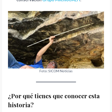
”
:
l
a
s
p
i
n
t
u
r
Foto: SICOM Noticias
a
s
r
¿Por qué tienes que conocer esta
u
historia?
p
e