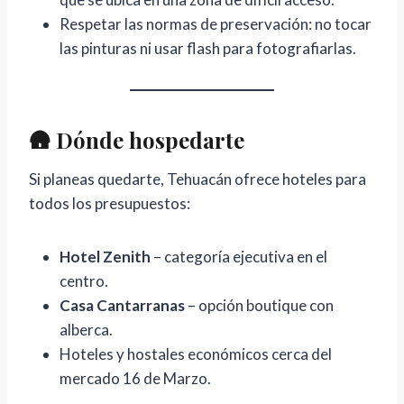
a
Respetar las normas de preservación: no tocar
d
las pinturas ni usar flash para fotografiarlas.
e
C
o
🛖 Dónde hospedarte
a
p
Si planeas quedarte, Tehuacán ofrece hoteles para
a
todos los presupuestos:
n
Hotel Zenith
– categoría ejecutiva en el
centro.
Casa Cantarranas
– opción boutique con
alberca.
Hoteles y hostales económicos cerca del
mercado 16 de Marzo.