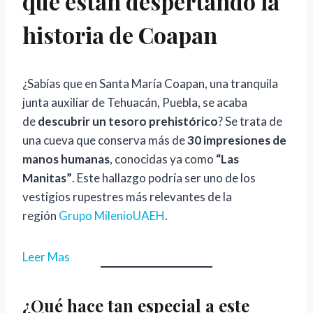
que están despertando la
historia de Coapan
¿Sabías que en Santa María Coapan, una tranquila
junta auxiliar de Tehuacán, Puebla, se acaba
de
descubrir un tesoro prehistórico
? Se trata de
una cueva que conserva más de
30 impresiones de
manos humanas
, conocidas ya como
“Las
Manitas”
. Este hallazgo podría ser uno de los
vestigios rupestres más relevantes de la
región
Grupo Milenio
UAEH
.
:
Leer Mas
D
e
¿Qué hace tan especial a este
s