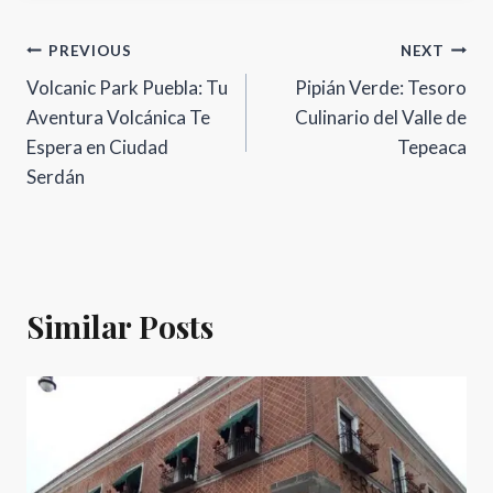
Navegación
PREVIOUS
NEXT
Volcanic Park Puebla: Tu
Pipián Verde: Tesoro
de
Aventura Volcánica Te
Culinario del Valle de
entradas
Espera en Ciudad
Tepeaca
Serdán
Similar Posts