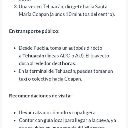
p
Una vez en Tehuacán, dirígete hacia Santa
e
María Coapan (a unos 10 minutos del centro).
r
t
En transporte público:
a
n
Desde Puebla, toma un autobús directo
d
a
Tehuacán
o
(líneas ADO o AU). El trayecto
dura alrededor de
l
3 horas
.
En la terminal de Tehuacán, puedes tomar un
a
taxi o colectivo hacia Coapan.
h
i
s
Recomendaciones de visita:
t
o
Llevar calzado cómodo y ropa ligera.
r
Contar con guía local para llegar a la cueva, ya
i
que se ubica en una zona de difícil acceso.