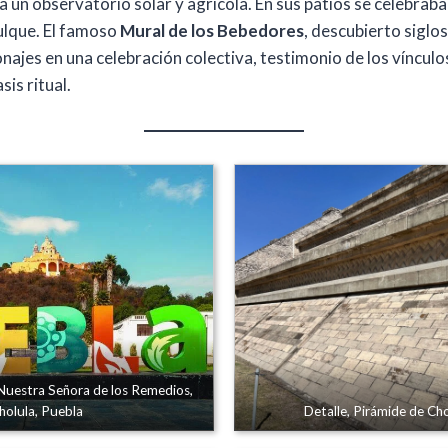
 un observatorio solar y agrícola. En sus patios se celebraba
ulque. El famoso
Mural de los Bebedores
, descubierto siglo
najes en una celebración colectiva, testimonio de los vínculos
asis ritual.
e Nuestra Señora de los Remedios,
holula, Puebla
Detalle, Pirámide de Cho