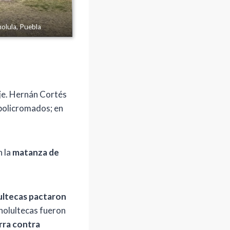
holula, Puebla
aje. Hernán Cortés
 policromados; en
n la
matanza de
ultecas pactaron
 cholultecas fueron
rra contra