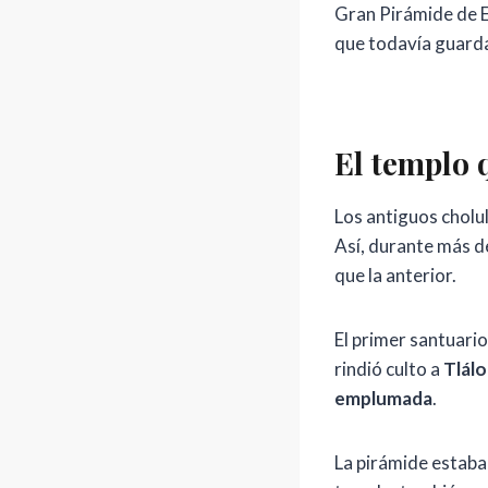
Gran Pirámide de Eg
que todavía guarda
El templo 
Los antiguos cholul
Así, durante más d
que la anterior.
El primer santuari
rindió culto a
Tlálo
emplumada
.
La pirámide estaba