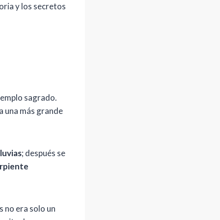
oria y los secretos
 templo sagrado.
da una más grande
luvias
; después se
erpiente
es no era solo un