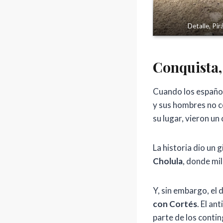
Detalle, Pi
Conquista,
Cuando los español
y sus hombres no c
su lugar, vieron un
La historia dio un 
Cholula
, donde mi
Y, sin embargo, el
con Cortés
. El an
parte de los conti