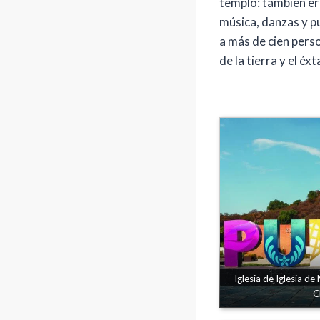
templo: también era
música, danzas y p
a más de cien perso
de la tierra y el éxt
Iglesia de Iglesia d
C