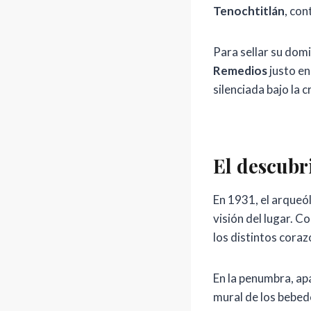
Tenochtitlán
, con
Para sellar su domi
Remedios
justo en
silenciada bajo la 
El descubr
En 1931, el arque
visión del lugar. Co
los distintos coraz
En la penumbra, a
mural de los bebed