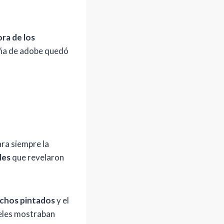
ra de los
taña de adobe quedó
ara siempre la
les
que revelaron
ichos pintados
y el
neles mostraban