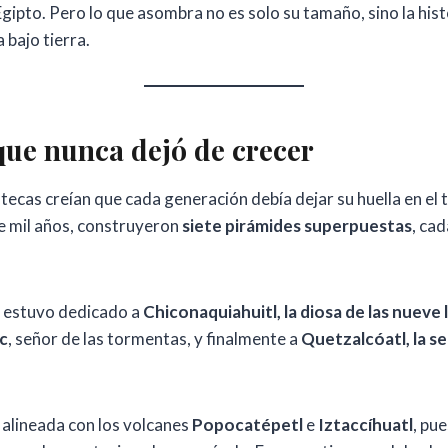
ipto. Pero lo que asombra no es solo su tamaño, sino la hist
 bajo tierra.
que nunca dejó de crecer
tecas creían que cada generación debía dejar su huella en el
e mil años, construyeron
siete pirámides superpuestas
, ca
o estuvo dedicado a
Chiconaquiahuitl, la diosa de las nueve l
c
, señor de las tormentas, y finalmente a
Quetzalcóatl, la s
 alineada con los volcanes
Popocatépetl
e
Iztaccíhuatl
, pu