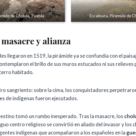
rámide de Cholula, Puebla
Escalinata, Pirámide de C
 masacre y alianza
es llegaron en 1519, la pirámide ya se confundía con el pais
ontemplaron el brillo de sus muros estucados ni sus relieves
 cerro habitado.
giro sangriento: sobre la cima, los conquistadores perpetraro
les de indígenas fueron ejecutados.
 destino tomó un rumbo inesperado. Tras la masacre, los
chol
tiguo centro religioso se convirtió en aliado del invasor y los
ngentes indígenas que acompañaron a los españoles en la
gue