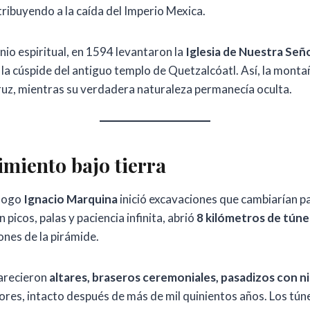
tribuyendo a la caída del Imperio Mexica.
nio espiritual, en 1594 levantaron la
Iglesia de Nuestra Seño
 la cúspide del antiguo templo de Quetzalcóatl. Así, la mon
cruz, mientras su verdadera naturaleza permanecía oculta.
imiento bajo tierra
ólogo
Ignacio Marquina
inició excavaciones que cambiarían p
n picos, palas y paciencia infinita, abrió
8 kilómetros de túne
ones de la pirámide.
parecieron
altares, braseros ceremoniales, pasadizos con n
ores, intacto después de más de mil quinientos años. Los tú