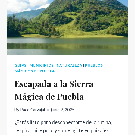
PASAPORTE
DIGITAL
A
LA
AVENTURA
PERFECTA
GUÍAS
|
MUNICIPIOS
|
NATURALEZA
|
PUEBLOS
MÁGICOS DE PUEBLA
Escapada a la Sierra
Mágica de Puebla
By
Paco Carvajal
junio 9, 2025
¿Estás listo para desconectarte de la rutina,
respirar aire puro y sumergirte en paisajes