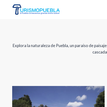
Skip
to
content
Explora la naturaleza de Puebla, un paraíso de paisa
cascadas