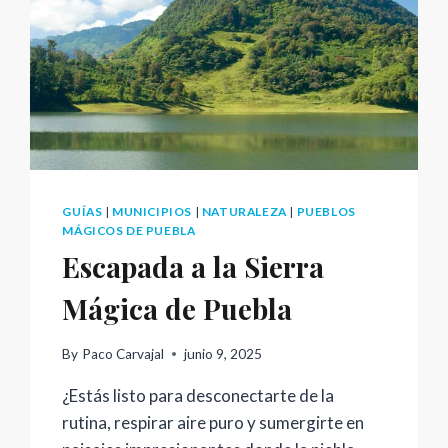
GUÍAS
|
MUNICIPIOS
|
NATURALEZA
|
PUEBLOS
MÁGICOS DE PUEBLA
Escapada a la Sierra
Mágica de Puebla
By
Paco Carvajal
junio 9, 2025
¿Estás listo para desconectarte de la
rutina, respirar aire puro y sumergirte en