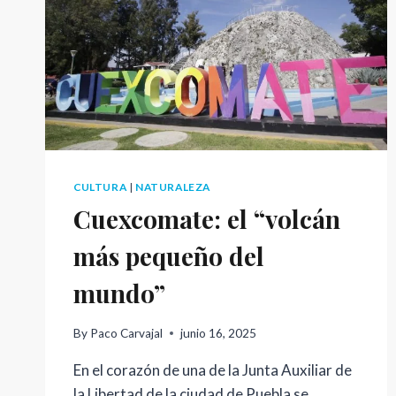
CULTURA
|
NATURALEZA
Cuexcomate: el “volcán
más pequeño del
mundo”
By
Paco Carvajal
junio 16, 2025
En el corazón de una de la Junta Auxiliar de
la Libertad de la ciudad de Puebla se