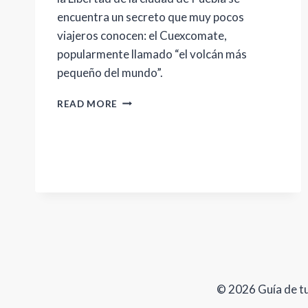
encuentra un secreto que muy pocos
viajeros conocen: el Cuexcomate,
popularmente llamado “el volcán más
pequeño del mundo”.
CUEXCOMATE:
READ MORE
EL
“VOLCÁN
MÁS
PEQUEÑO
DEL
MUNDO”
© 2026 Guía de t