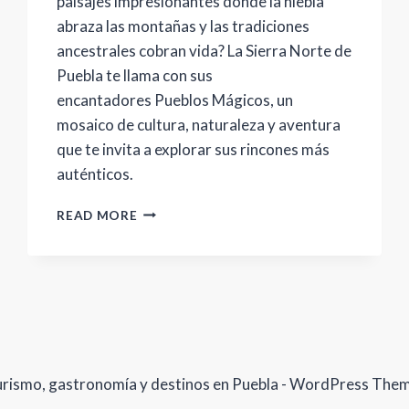
paisajes impresionantes donde la niebla
abraza las montañas y las tradiciones
ancestrales cobran vida? La Sierra Norte de
Puebla te llama con sus
encantadores Pueblos Mágicos, un
mosaico de cultura, naturaleza y aventura
que te invita a explorar sus rincones más
auténticos.
ESCAPADA
READ MORE
A
LA
SIERRA
MÁGICA
DE
PUEBLA
urismo, gastronomía y destinos en Puebla - WordPress The