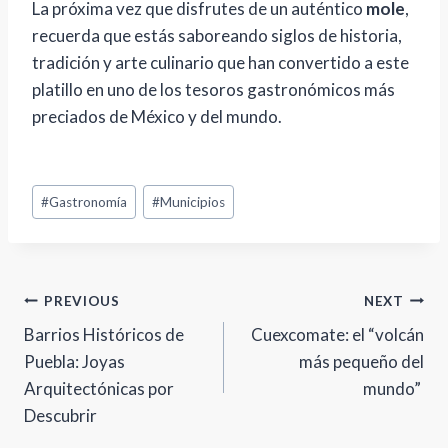
La próxima vez que disfrutes de un auténtico
mole
,
recuerda que estás saboreando siglos de historia,
tradición y arte culinario que han convertido a este
platillo en uno de los tesoros gastronómicos más
preciados de México y del mundo.
Post
#
Gastronomía
#
Municipios
Tags:
Navegación
PREVIOUS
NEXT
Barrios Históricos de
Cuexcomate: el “volcán
de
Puebla: Joyas
más pequeño del
entradas
Arquitectónicas por
mundo”
Descubrir