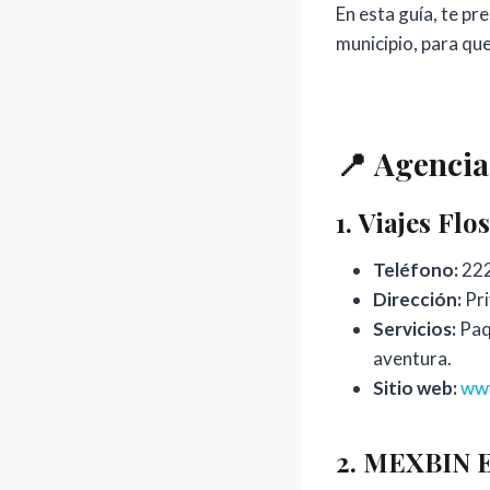
En esta guía, te p
municipio, para qu
📍
Agencias
1.
Viajes Flo
Teléfono:
222
Dirección:
Pri
Servicios:
Paqu
aventura.
Sitio web:
www
2.
MEXBIN E