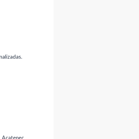
nalizadas.
, Acatepec,