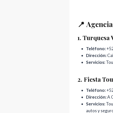
📍
Agencia
1.
Turquesa V
Teléfono:
+52
Dirección:
Cal
Servicios:
Tour
2.
Fiesta To
Teléfono:
+52
Dirección:
A C
Servicios:
Tour
autos y seguro