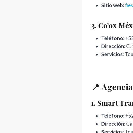
Sitio web:
fie
3.
Co’ox Méx
Teléfono:
+52
Dirección:
C. 
Servicios:
Tour
📍
Agencia
1.
Smart Tran
Teléfono:
+52
Dirección:
Cal
Servicios:
Tou