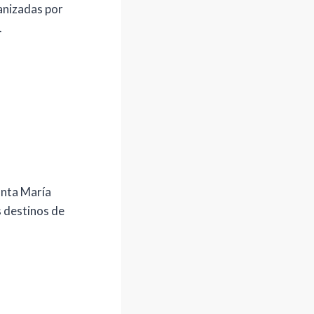
ganizadas por
.
anta María
s destinos de