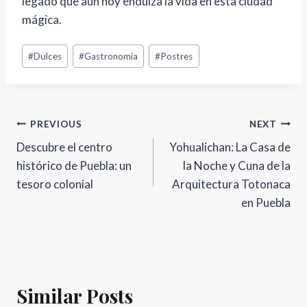
legado que aún hoy endulza la vida en esta ciudad
mágica.
Post
#
Dulces
#
Gastronomia
#
Postres
Tags:
Navegación
PREVIOUS
NEXT
Descubre el centro
Yohualichan: La Casa de
de
histórico de Puebla: un
la Noche y Cuna de la
entradas
tesoro colonial
Arquitectura Totonaca
en Puebla
Similar Posts