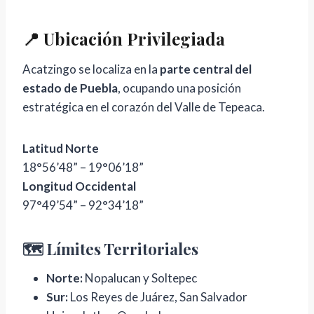
📍 Ubicación Privilegiada
Acatzingo se localiza en la
parte central del
estado de Puebla
, ocupando una posición
estratégica en el corazón del Valle de Tepeaca.
Latitud Norte
18°56’48” – 19°06’18”
Longitud Occidental
97°49’54” – 92°34’18”
🗺️ Límites Territoriales
Norte:
Nopalucan y Soltepec
Sur:
Los Reyes de Juárez, San Salvador