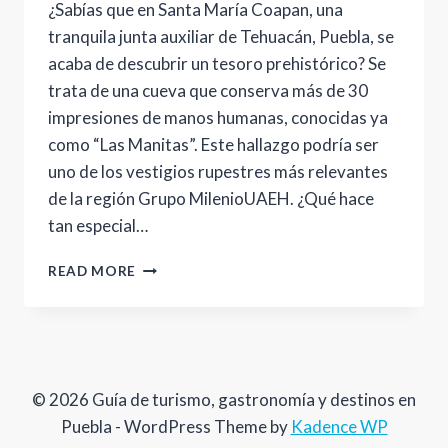
¿Sabías que en Santa María Coapan, una
tranquila junta auxiliar de Tehuacán, Puebla, se
acaba de descubrir un tesoro prehistórico? Se
trata de una cueva que conserva más de 30
impresiones de manos humanas, conocidas ya
como “Las Manitas”. Este hallazgo podría ser
uno de los vestigios rupestres más relevantes
de la región Grupo MilenioUAEH. ¿Qué hace
tan especial…
DESCUBRE
READ MORE
“LAS
MANITAS”:
LAS
PINTURAS
RUPESTRES
QUE
© 2026 Guía de turismo, gastronomía y destinos en
ESTÁN
Puebla - WordPress Theme by
Kadence WP
DESPERTANDO