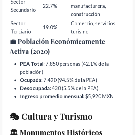
Sector
22.7%
manufacturera,
Secundario
construcción
Sector
Comercio, servicios,
19.0%
Terciario
turismo
💼 Población Económicamente
Activa (2020)
PEA Total:
7,850 personas (42.1% de la
población)
Ocupada:
7,420 (94.5% de la PEA)
Desocupada:
430 (5.5% de la PEA)
Ingreso promedio mensual:
$5,920 MXN
🎭 Cultura y Turismo
🏛️ Monumentos Históricos