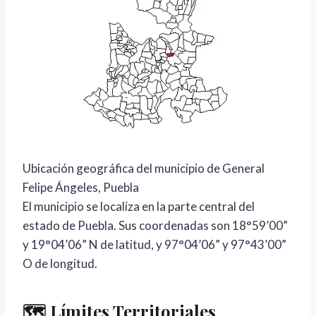
Ubicación geográfica del municipio de General
Felipe Ángeles, Puebla
El municipio se localiza en la parte central del
estado de Puebla. Sus coordenadas son 18°59’00”
y 19°04’06” N de latitud, y 97°04’06” y 97°43’00”
O de longitud.
🗺️ Límites Territoriales