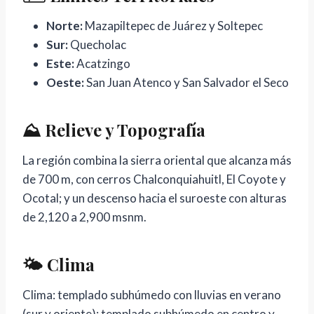
Norte:
Mazapiltepec de Juárez y Soltepec
Sur:
Quecholac
Este:
Acatzingo
Oeste:
San Juan Atenco y San Salvador el Seco
⛰️ Relieve y Topografía
La región combina la sierra oriental que alcanza más
de 700 m, con cerros Chalconquiahuitl, El Coyote y
Ocotal; y un descenso hacia el suroeste con alturas
de 2,120 a 2,900 msnm.
🌤️ Clima
Clima: templado subhúmedo con lluvias en verano
(sur y oriente); templado subhúmedo en centro y