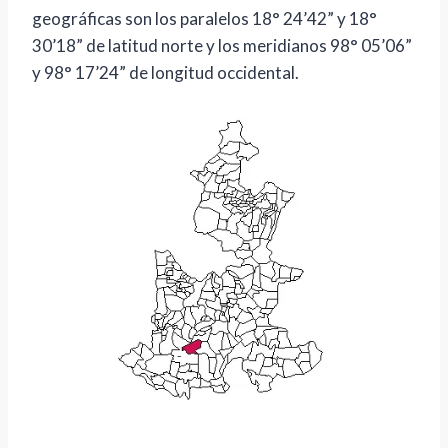
geográficas son los paralelos 18° 24’42” y 18°
30’18” de latitud norte y los meridianos 98° 05’06”
y 98° 17’24” de longitud occidental.