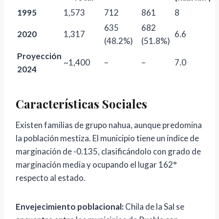
1995
1,573
712
861
8
635
682
2020
1,317
6.6
(48.2%)
(51.8%)
Proyección
~1,400
–
–
7.0
2024
Características Sociales
Existen familias de grupo nahua, aunque predomina
la población mestiza. El municipio tiene un índice de
marginación de -0.135, clasificándolo con grado de
marginación media y ocupando el lugar 162°
respecto al estado.
Envejecimiento poblacional:
Chila de la Sal se