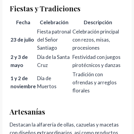
Fiestas y Tradiciones
Fecha
Celebración
Descripción
Fiesta patronal
Celebración principal
23 de julio
del Señor
con rezos, misas,
Santiago
procesiones
2 y 3 de
Día de la Santa
Festividad con juegos
mayo
Cruz
pirotécnicos y danzas
Tradición con
1 y 2 de
Día de
ofrendas y arreglos
noviembre
Muertos
florales
Artesanías
Destacan la alfarería de ollas, cazuelas y macetas
con diseños extraordinarios, así como productos