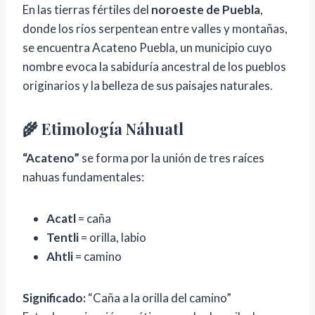
En las tierras fértiles del
noroeste de Puebla
,
donde los ríos serpentean entre valles y montañas,
se encuentra Acateno Puebla, un municipio cuyo
nombre evoca la sabiduría ancestral de los pueblos
originarios y la belleza de sus paisajes naturales.
🌾 Etimología Náhuatl
“Acateno”
se forma por la unión de tres raíces
nahuas fundamentales:
Acatl
= caña
Tentli
= orilla, labio
Ahtli
= camino
Significado:
“Caña a la orilla del camino”