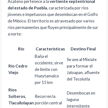
Acateno pertenece a la
vertiente septentrional
del estado de Puebla
, caracterizada por ríos
jóvenes e impetuosos que desembocan en el Golfo
de México. El territorio es atravesado por varios
ríos permanentes que fluyen principalmente de sur
a norte:
Río
Características
Destino Final
Baña el
Se une al Mixiate
occidente, sirve
Río Cedro
para formar el
de límite con
Viejo
Jaloapan, afluente
Hueytamalco
del Tecolutla
por 15 km
Ríos
Desembocan en
Solteros,
Recorren la
laguna
Tlacuilolapan
porción central
intermitente