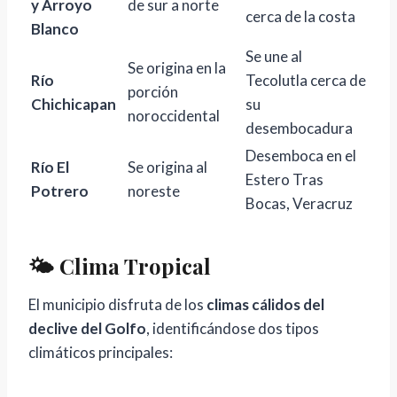
y Arroyo
de sur a norte
cerca de la costa
Blanco
Se une al
Se origina en la
Río
Tecolutla cerca de
porción
Chichicapan
su
noroccidental
desembocadura
Desemboca en el
Río El
Se origina al
Estero Tras
Potrero
noreste
Bocas, Veracruz
🌤️ Clima Tropical
El municipio disfruta de los
climas cálidos del
declive del Golfo
, identificándose dos tipos
climáticos principales: