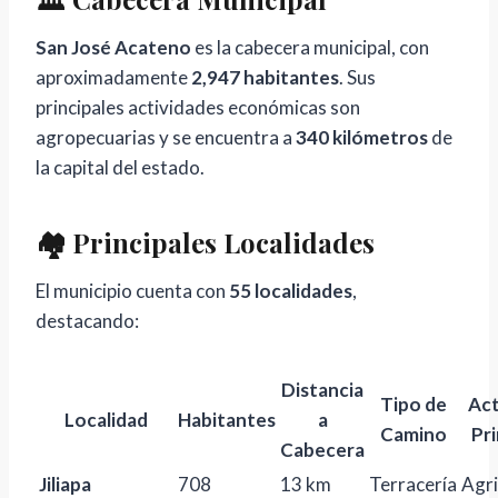
San José Acateno
es la cabecera municipal, con
aproximadamente
2,947 habitantes
. Sus
principales actividades económicas son
agropecuarias y se encuentra a
340 kilómetros
de
la capital del estado.
🏘️ Principales Localidades
El municipio cuenta con
55 localidades
,
destacando:
Distancia
Tipo de
Act
Localidad
Habitantes
a
Camino
Pri
Cabecera
Jiliapa
708
13 km
Terracería
Agri