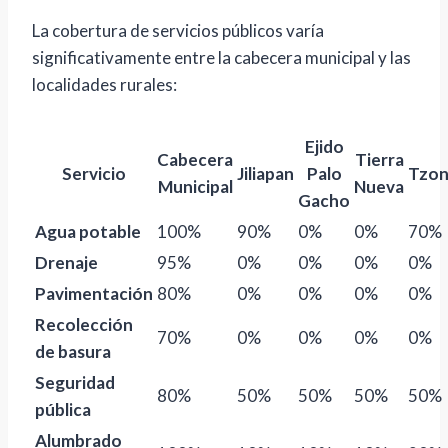
La cobertura de servicios públicos varía
significativamente entre la cabecera municipal y las
localidades rurales:
Ejido
Cabecera
Tierra
Servicio
Jiliapan
Palo
Tzo
Municipal
Nueva
Gacho
Agua potable
100%
90%
0%
0%
70%
Drenaje
95%
0%
0%
0%
0%
Pavimentación
80%
0%
0%
0%
0%
Recolección
70%
0%
0%
0%
0%
de basura
Seguridad
80%
50%
50%
50%
50%
pública
Alumbrado