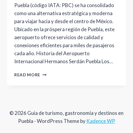
Puebla (código IATA: PBC) se ha consolidado
como una alternativa estratégica y moderna
para viajar hacia y desde el centro de México.
Ubicado en la próspera región de Puebla, este
aeropuerto ofrece servicios de calidad y
conexiones eficientes para miles de pasajeros
cada año. Historia del Aeropuerto
Internacional Hermanos Serdán Puebla Los…
AEROPUERTO
READ MORE
INTERNACIONAL
HERMANOS
SERDÁN
PUEBLA:
TU
PUERTA
© 2026 Guía de turismo, gastronomía y destinos en
DE
Puebla - WordPress Theme by
Kadence WP
ENTRADA
AL