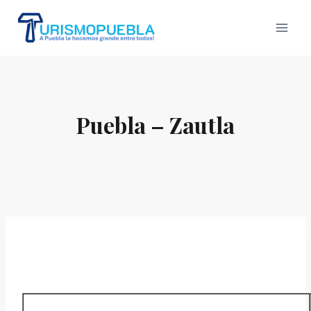
Skip
to
content
Puebla – Zautla