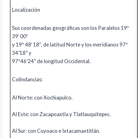
Localización
Sus coordenadas geográficas son los Paralelos 19º
39′ 00″
y 19º 48′ 18″, de latitud Norte y los meridianos 97º
34’18” y
97º46’24” de longitud Occidental.
Colindancias:
Al Norte: con Xochiapulco.
Al Este: con Zacapoaxtla y Tlatlauquitepec.
Al Sur: con Cuyoaco e Ixtacamaxtitlán.