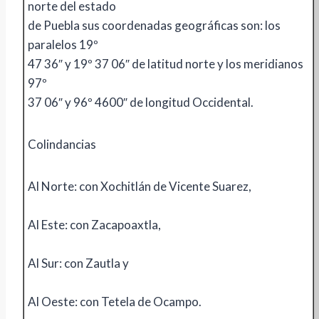
norte del estado
de Puebla sus coordenadas geográficas son: los
paralelos 19º
47 36″ y 19º 37 06″ de latitud norte y los meridianos
97º
37 06″ y 96º 4600″ de longitud Occidental.
Colindancias
Al Norte: con Xochitlán de Vicente Suarez,
Al Este: con Zacapoaxtla,
Al Sur: con Zautla y
Al Oeste: con Tetela de Ocampo.