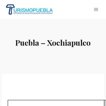
Skip
to
content
Puebla – Xochiapulco