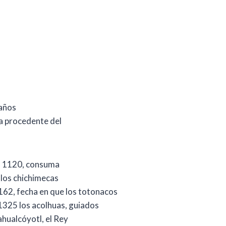
 años
aca procedente del
ño 1120, consuma
 los chichimecas
62, fecha en que los totonacos
 1325 los acolhuas, guiados
hualcóyotl, el Rey