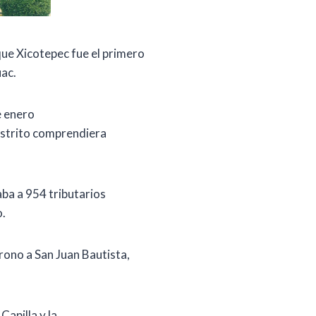
ue Xicotepec fue el primero
uac.
e enero
istrito comprendiera
ba a 954 tributarios
o.
ono a San Juan Bautista,
Capilla y la