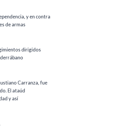
dependencia, y en contra
nes de armas
imientos dirigidos
alderrábano
nustiano Carranza, fue
do. El ataúd
dad y así
.