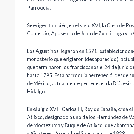
Parroquia.
Se erigen también, en el siglo XVI, la Casa de Po
Comercio, Aposento de Juan de Zumárraga y la 
Los Agustinos llegarón en 1571, estableciéndose
monasterio que erigieron (desaparecido), actua
que terminaron los franciscanos el 24 de junio 
hasta 1795. Esta parroquia perteneció, desde sus 
de México, actualmente pertenece a la Diócesis 
Hidalgo.
En el siglo XVII, Carlos III, Rey de España, crea 
Atlixco, designado a uno de los Hernández de V
de Moctezuma y Duque de Atlixco, que abarcaba
y Xicotepec. Asonada el 2 de marzo de 1829.