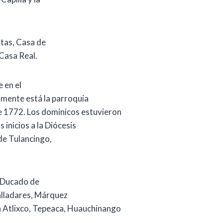
stas, Casa de
Casa Real.
 en el
lmente está la parroquia
de 1772. Los dominicos estuvieron
inicios a la Diócesis
de Tulancingo,
el Ducado de
alladares, Márquez
 Atlixco, Tepeaca, Huauchinango