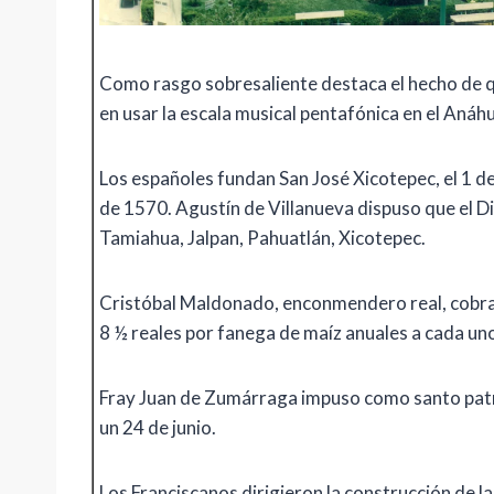
Como rasgo sobresaliente destaca el hecho de q
en usar la escala musical pentafónica en el Anáh
Los españoles fundan San José Xicotepec, el 1 d
de 1570. Agustín de Villanueva dispuso que el D
Tamiahua, Jalpan, Pahuatlán, Xicotepec.
Cristóbal Maldonado, enconmendero real, cobra
8 ½ reales por fanega de maíz anuales a cada un
Fray Juan de Zumárraga impuso como santo patr
un 24 de junio.
Los Franciscanos dirigieron la construcción de la 