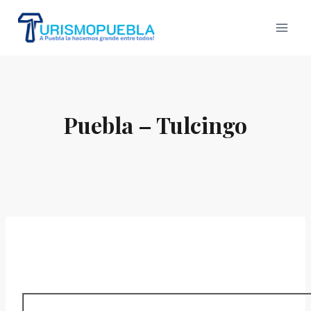
Skip
to
content
Puebla – Tulcingo