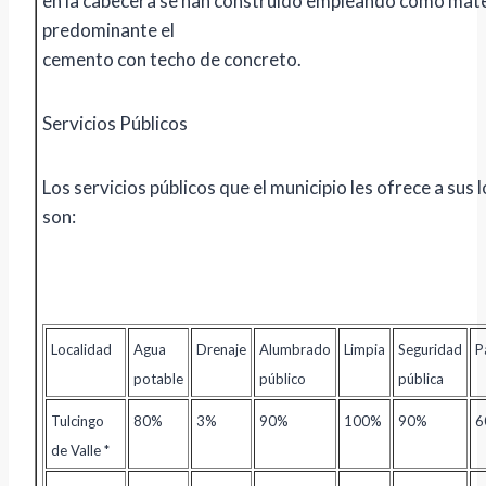
en la cabecera se han construido empleando como mate
predominante el
cemento con techo de concreto.
Servicios Públicos
Los servicios públicos que el municipio les ofrece a sus 
son:
Localidad
Agua
Drenaje
Alumbrado
Limpia
Seguridad
P
potable
público
pública
Tulcingo
80%
3%
90%
100%
90%
6
de Valle *