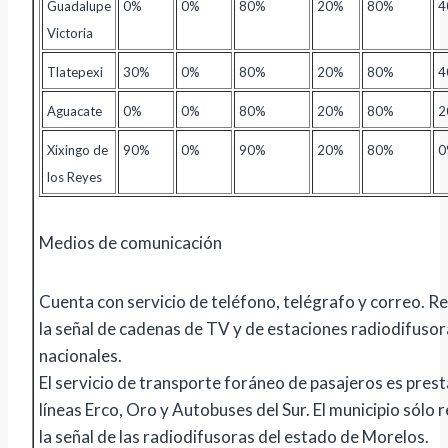
Guadalupe
0%
0%
80%
20%
80%
4
Victoria
Tlatepexi
30%
0%
80%
20%
80%
4
Aguacate
0%
0%
80%
20%
80%
2
Xixingo de
90%
0%
90%
20%
80%
0
los Reyes
Medios de comunicación
Cuenta con servicio de teléfono, telégrafo y correo. R
la señal de cadenas de TV y de estaciones radiodifusor
nacionales.
El servicio de transporte foráneo de pasajeros es prest
líneas Erco, Oro y Autobuses del Sur. El municipio sólo 
la señal de las radiodifusoras del estado de Morelos.