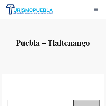
Skip
to
content
Puebla – Tlaltenango