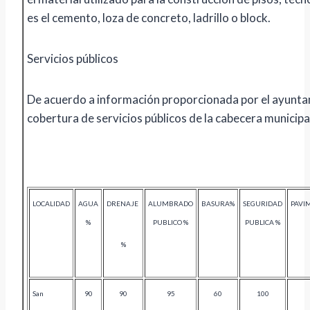
es el cemento, loza de concreto, ladrillo o block.
Servicios públicos
De acuerdo a información proporcionada por el ayunta
cobertura de servicios públicos de la cabecera municipal
LOCALIDAD
AGUA
DRENAJE
ALUMBRADO
BASURA%
SEGURIDAD
PAVI
%
PUBLICO %
PUBLICA %
%
San
90
90
95
60
100