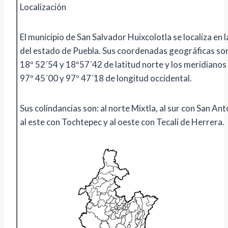
Localización
El municipio de San Salvador Huixcolotla se localiza en l
del estado de Puebla. Sus coordenadas geográficas son
18º 52´54 y 18º57´42 de latitud norte y los meridianos
97º 45´00 y 97º 47´18 de longitud occidental.
Sus colindancias son: al norte Mixtla, al sur con San An
al este con Tochtepec y al oeste con Tecali de Herrera.