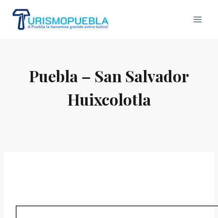
Skip
to
content
Puebla – San Salvador
Huixcolotla