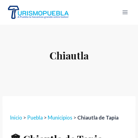
Skip
to
content
Chiautla
Inicio
>
Puebla
>
Municipios
>
Chiautla de Tapia