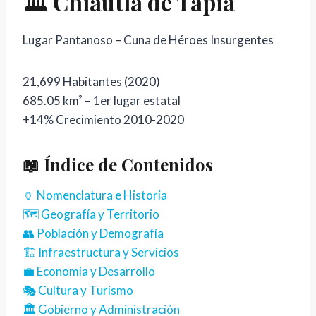
🏛️ Chiautla de Tapia
Lugar Pantanoso – Cuna de Héroes Insurgentes
21,699
Habitantes (2020)
685.05
km² – 1er lugar estatal
+14%
Crecimiento 2010-2020
📖 Índice de Contenidos
🏺 Nomenclatura e Historia
🗺️ Geografía y Territorio
👥 Población y Demografía
🏗️ Infraestructura y Servicios
💼 Economía y Desarrollo
🎭 Cultura y Turismo
🏛️ Gobierno y Administración