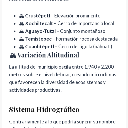
🏔️
Crustépetl
– Elevación prominente
🏔️
Xochiltécalt
– Cerro de importancia local
🏔️
Aguayo-Tutzi
– Conjunto montañoso
🏔️
Temistepec
– Formación rocosa destacada
🏔️
Cuauhtépetl
– Cerro del águila (náhuatl)
🏔️ Variación Altitudinal
La altitud del municipio oscila entre 1,940 y 2,200
metros sobre el nivel del mar, creando microclimas
que favorecen la diversidad de ecosistemas y
actividades productivas.
Sistema Hidrográfico
Contrariamente a lo que podría sugerir su nombre