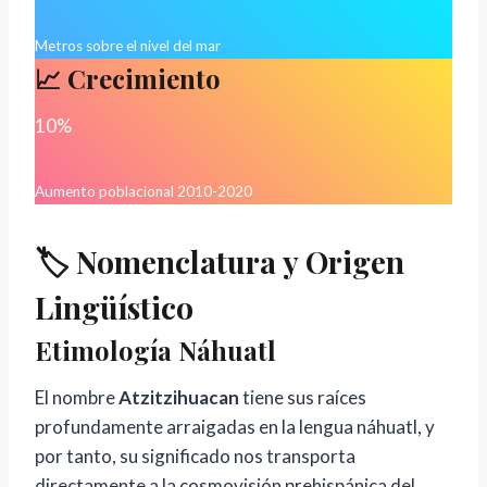
Metros sobre el nivel del mar
📈 Crecimiento
10%
Aumento poblacional 2010-2020
🏷️ Nomenclatura y Origen
Lingüístico
Etimología Náhuatl
El nombre
Atzitzihuacan
tiene sus raíces
profundamente arraigadas en la lengua náhuatl, y
por tanto, su significado nos transporta
directamente a la cosmovisión prehispánica del