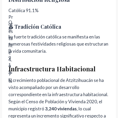
Católica 91.1%
Pr
O
ot
⛪ Tradición Católica
tr
es
a
La fuerte tradición católica se manifiesta en las
ta
s
numerosas festividades religiosas que estructuran
nt
3.
la vida comunitaria.
e
9
4.
1
9
Infraestructura Habitacional
%
9
El crecimiento poblacional de Atzitzihuacán se ha
%
visto acompañado por un desarrollo
correspondiente en la infraestructura habitacional.
Según el Censo de Población y Vivienda 2020, el
municipio registró
3,240 viviendas
, lo cual
representa un incremento significativo respecto a