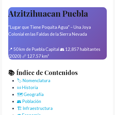
Atzitzihuacan Puebla
“Lugar que Tiene Poquita Agua” – Una Joya
Colonial en las Faldas de la Sierra Nevada
📍 50 km de Puebla Capital
👥 12,857 habitantes
(2020)
📏 127.57 km²
📚 Índice de Contenidos
🏷️ Nomenclatura
📜 Historia
🗺️ Geografía
👥 Población
🏗️ Infraestructura