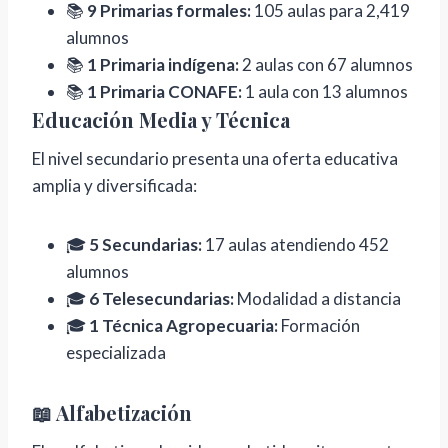
📚
9 Primarias formales:
105 aulas para 2,419
alumnos
📚
1 Primaria indígena:
2 aulas con 67 alumnos
📚
1 Primaria CONAFE:
1 aula con 13 alumnos
Educación Media y Técnica
El nivel secundario presenta una oferta educativa
amplia y diversificada:
🎓
5 Secundarias:
17 aulas atendiendo 452
alumnos
🎓
6 Telesecundarias:
Modalidad a distancia
🎓
1 Técnica Agropecuaria:
Formación
especializada
📖 Alfabetización