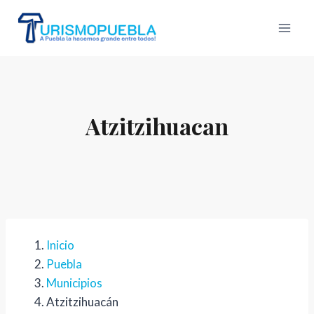
Skip
to
content
Atzitzihuacan
Inicio
Puebla
Municipios
Atzitzihuacán