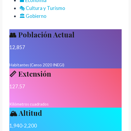
💼 Economía
🎭 Cultura y Turismo
🏛️ Gobierno
👥 Población Actual
12,857
Habitantes (Censo 2020 INEGI)
📏 Extensión
127.57
Kilómetros cuadrados
🏔️ Altitud
1,940-2,200