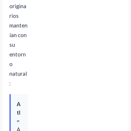
origina
rios
manten
ían con
su
entorn
o
natural
:
A
tl
=
A