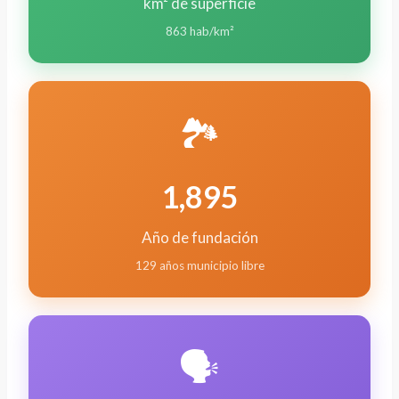
km² de superficie
863 hab/km²
🏞️
1,895
Año de fundación
129 años municipio libre
🗣️