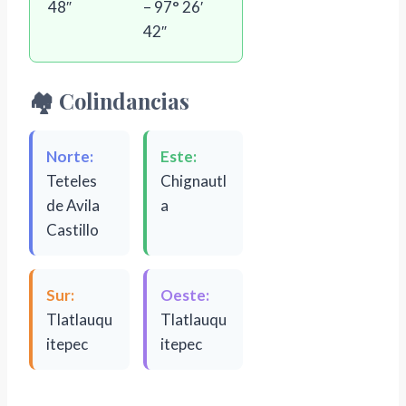
48″
– 97° 26′
42″
🏘️ Colindancias
Norte:
Este:
Teteles
Chignautl
de Avila
a
Castillo
Sur:
Oeste:
Tlatlauqu
Tlatlauqu
itepec
itepec