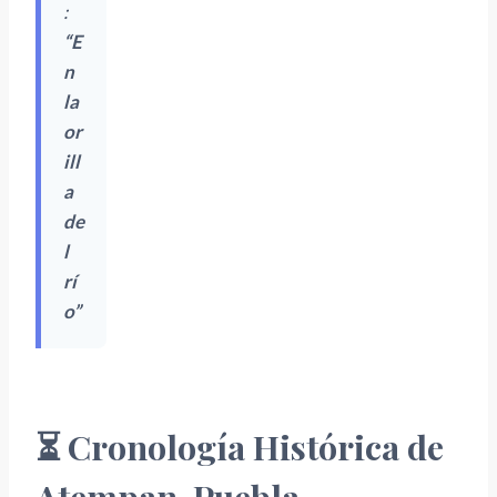
:
“E
n
la
or
ill
a
de
l
rí
o”
⏳ Cronología Histórica de
Atempan, Puebla