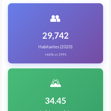
👥
29,742
Habitantes (2020)
+66% vs 1995
🌄
34.45