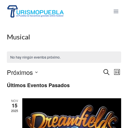
Skip
to
content
Musical
No hay ningún eventos próximo.
Próximos
Búsqu
Nav
Buscar
Lista
Seleccionar
de
y
Últimos Eventos Pasados
fecha.
vis
navega
NOV
de
15
de
2025
Eve
vistas