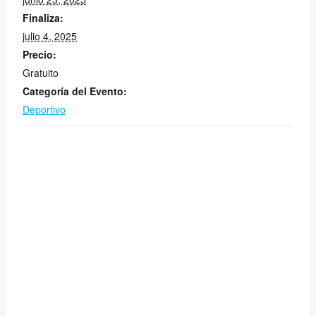
Finaliza:
julio 4, 2025
Precio:
Gratuito
Categoría del Evento:
Deportivo