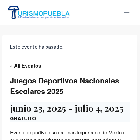
Skip
to
content
Este evento ha pasado.
« All Eventos
Juegos Deportivos Nacionales
Escolares 2025
junio 23, 2025
-
julio 4, 2025
GRATUITO
Evento deportivo escolar más importante de México